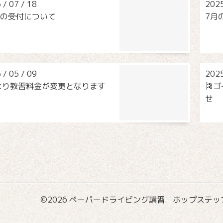
5
/
07
/
18
202
14の受付について
7月
5
/
05
/
09
202
より教習料金が変更となります
🎏
せ
©2026
ペーパードライビング講習 ホップステップ国際