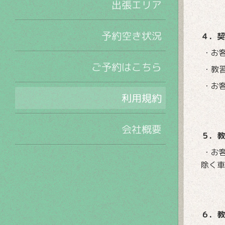
出張エリア
予約空き状況
４．契
・お
ご予約はこちら
・教
・お
利用規約
会社概要
５．教
・お
除く
６．教