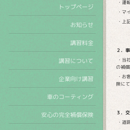
・運
トップページ
・マ
・上
お知らせ
講習料金
２．事
講習について
・当
の補償
・お
企業向け講習
険にて
車のコーティング
３．交
安心の完全補償保険
・道