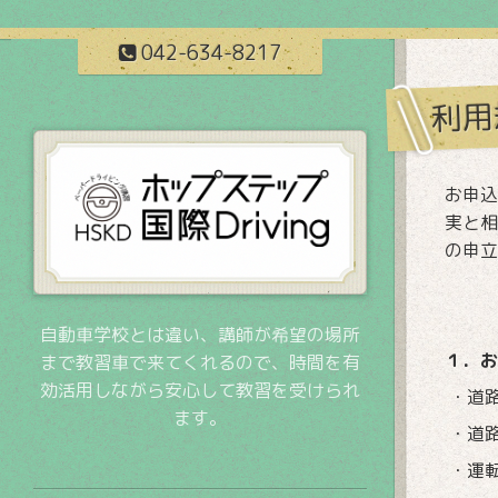
042-634-8217
利用
お申込
実と相
の申立
自動車学校とは違い、講師が希望の場所
１．お
まで教習車で来てくれるので、時間を有
効活用しながら安心して教習を受けられ
・道
ます。
・道
・運