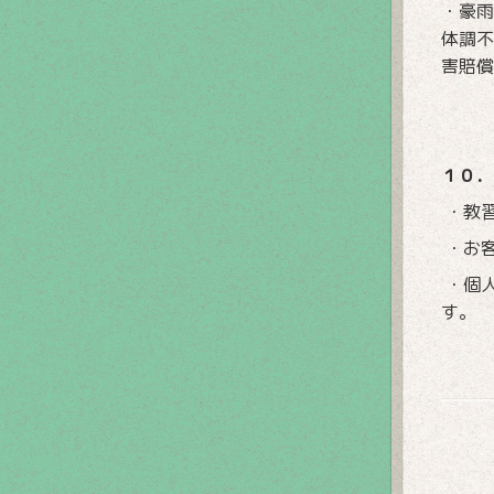
・豪雨
体調不
害賠償
１０．
・教
・お
・個
す。