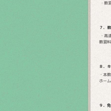
・教
７．教
・高
教習料
８．キ
・本教
ホーム
９．免