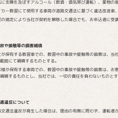
転に支障を及ぼすアルコール（飲酒・酒気帯び運転）、薬物の
イカー教習にて使用する車両が道路交通法に基づく違法改造車
記の規定により当社が契約を解除した場合でも、お申込者に受
故や接触等の損害補填
社が保有する教習車での、教習中の事故や接触等の損害は、当
範囲にて補填するものとする。
客様が保有する車両での、教習中の事故や接触等の損害は、お
補填するものとし、当社では、一切の責任を負わないものとす
通違反について
路交通法違反が発生した場合は、理由の有無に問わず、運転者