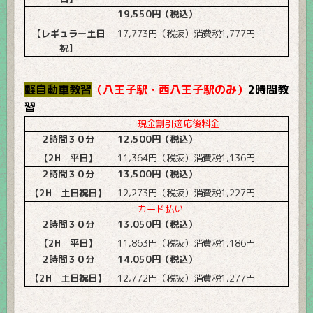
19,550
円（税込）
【
レギュラー土日
17,773
円（税抜）消費税
1,777
円
祝
】
軽自動車教習
（八王子駅・西八王子駅のみ）
2
時間教
習
現金割引適応後料金
2
時間３０分
12,500
円（税込）
【
2H
平日】
11,364
円（税抜）消費税
1,136
円
2
時間３０分
13,500
円（税込）
【
2H
土日祝日】
12,273
円（税抜）消費税
1,227
円
カード払い
2
時間３０分
13,050
円（税込）
【
2H
平日】
11,863
円（税抜）消費税
1,186
円
2
時間３０分
14,050
円（税込）
【
2H
土日祝日】
12,772
円（税抜）消費税
1,277
円