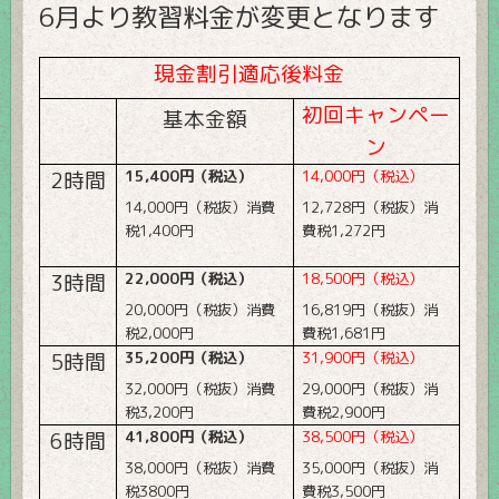
6月より教習料金が変更となります
現金割引適応後料金
初回キャンペー
基本金額
ン
2
時間
15,400
円（税込）
14,000
円（税込）
14,000
円（税抜）消費
12,728
円（税抜）消
税
1,400
円
費税
1,272
円
3
時間
22,000
円（税込）
18,500
円（税込）
20,000
円（税抜）消費
16,819
円（税抜）消
税
2,000
円
費税
1,681
円
5
時間
35,200
円（税込）
31,900
円（税込）
32,000
円（税抜）消費
29,000
円（税抜）消
税
3,200
円
費税
2,900
円
6
時間
41,800
円（税込）
38,500
円（税込）
38,000
円（税抜）消費
35,000
円（税抜）消
税
3800
円
費税
3,500
円