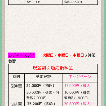
税
3,850
円
費税
3,550
円
レディースデイ
火曜日・水曜日・木曜日
３時間
教習
現金割引適応後料金
時間
基本金額
キャンペーン
3
時間
22,000
円（税込）
17,600
円（税込）
20,000
円（税抜）消
16,000
円（税抜）
費税
2,000
円
消費税
1,600
円
5
時間
35,200
円（税込）
30,800
円（税込）