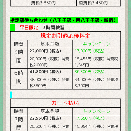
費税
3,850
円
消費税
3,450
円
指定駅待ち合わせ（八王子駅・西八王子駅・新宿）
平日限定
3
時間教習
現金割引適応後料金
時間
基本金額
キャンペーン
3
時
22,000
円（税込）
17,000
円（税込）
20,000
円（税抜）消費
15,455
円（税抜）消費税
間
税
2,000
円
1,545
円
6
時
41,800
円（税込）
36,300
円（税込）
38,000
円（税抜）消費
33,000
円（税抜）消費税
間
税
3800
円
3,300
円
カード払い
時間
基本金額
キャンペーン
3
時
22,550
円（税込）
17,550
円（税込）
20,500
円（税抜）消費
15,954
円（税抜）消費税
間