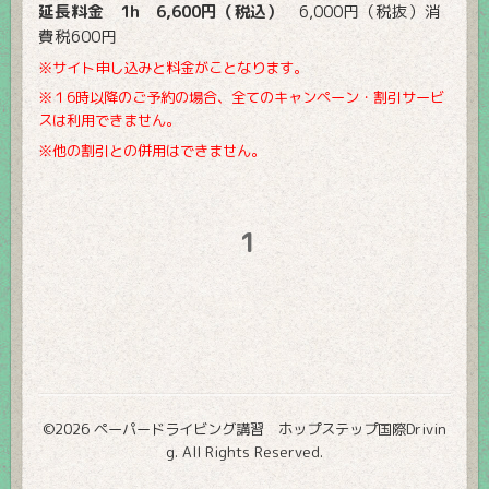
延長料金
1h
6,600
円（税込）
6,000
円（税抜）消
費税
600
円
※サイト申し込みと料金がことなります。
※１
6
時以降のご予約の場合、全てのキャンペーン・割引サービ
スは利用できません。
※他の割引との併用はできません。
1
©2026
ペーパードライビング講習 ホップステップ国際Drivin
g
. All Rights Reserved.