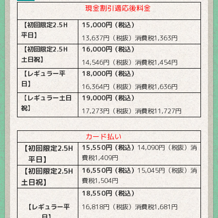
現金割引適応後料金
【初回限定
2.5H
15,000
円（税込）
平日】
13,637
円（税抜）消費税
1,363
円
【初回限定
2.5H
16,000
円（税込）
土日祝】
14,546
円（税抜）消費税
1,454
円
【レギュラー平
18,000
円（税込）
日】
16,364
円（税抜）消費税
1,636
円
【
レギュラー土日
19,000
円（税込）
祝
】
17,273
円（税抜）消費税
11,727
円
カード払い
【初回限定
2.5H
15,550
円（税込）
14,090
円（税抜）消
費税
1,409
円
平日】
【初回限定
2.5H
16,550
円（税込）
15,045
円（税抜）消
費税
1,504
円
土日祝】
18,550
円（税込）
【レギュラー平
16,818
円（税抜）消費税
1,681
円
日】