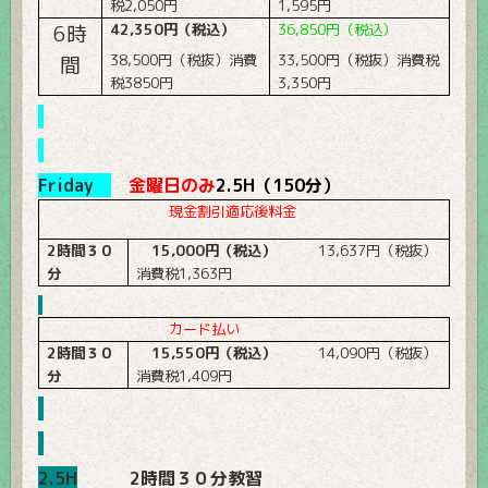
税
2,050
円
1,595
円
6
時
42,350
円（税込）
36,850
円（税込）
38,500
円（税抜）消費
33,500
円（税抜）消費税
間
税
3850
円
3,350
円
Friday
金曜日のみ
2.5H
（
150
分）
現金割引適応後料金
2
時間３０
15,000
円（税込）
13,637
円（税抜）
分
消費税
1,363
円
カード払い
2
時間３０
15,550
円（税込）
14,090
円（税抜）
分
消費税
1,409
円
2.5H
2
時間３０分教習