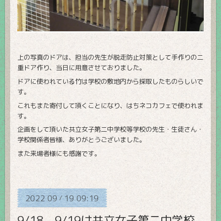
上の写真のドアは、担当の先生が脱走防止対策として手作りの二
重ドア作り、当日に用意させておりました。
ドアに使われている竹は学校の敷地内から採取したものらしいで
す。
これもまた寄付して頂くことになり、はちネコカフェで使われま
す。
企画をして頂いた共立女子第二中学校等学校の先生・生徒さん・
学校関係者皆様、ありがとうございました。
また来場者様にも感謝です。
2022
09
19
09:19
/
9/18 9/19は共立女子第二中学校