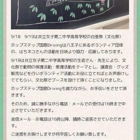
9/18 9/19は共立女子第二中学高等学校の白亜祭（文化祭）
ホップステップ国際Ⅾrivingは八王子にあるボランティア団体
の、はちネコさんの活動を日頃より協力・応援しております。
9/18は共立女子第二中学高等学校の生徒さん・先生により、文
化祭で動物の保護活動・愛護活動をテーマとし、譲渡会・グッズ
販売などを行いボランティア活動にお役に立てればとお声掛けし
ててもらい、文化祭でブースを設けて頂くことになりました。
ホップステップ国際Drivingも微力ながら、お手伝いをさせて頂
きます。
そのため、誠に勝手ながら電話・メールでの受付は16時まで中
止させていただきます。
返信メール・お電話は16時以降、随時ご返答させていただきま
す。
ご迷惑をお掛けしますが何卒宜しくお願い致します。