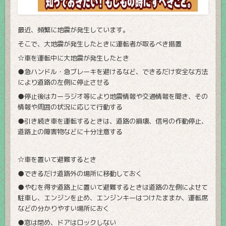
最近、頻繁に地震が発生しています。
そこで、大地震が発生したときに運転者が取るべき措置
☆車を運転中に大地震が発生したとき
●急ハンドル・急ブレーキを避けるなど、できるだけ安全な方法
により道路の左側に停止させる
●停止後はカーラジオ等により地震情報や交通情報を聞き、その
情報や周囲の状況に応じて行動する
●引き続き車を運転するときは、道路の損壊、信号の作動停止、
道路上の障害物などに十分注意する
☆車を置いて避難するとき
●できるだけ道路外の場所に移動しておく
●やむを得ず道路上に置いて避難するときは道路の左側によせて
駐車し、エンジンを止め、エンジンキーはつけたままか、運転席
などの分かりやすい場所におく
●窓は閉め、ドアはロックしない