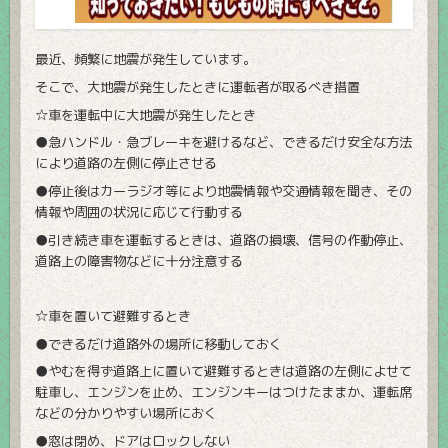
最近、頻繁に地震が発生しています。
そこで、大地震が発生したときに運転者が取るべき措置
☆車を運転中に大地震が発生したとき
●急ハンドル・急ブレーキを避けるなど、できるだけ安全な方法
により道路の左側に停止させる
●停止後はカーラジオ等により地震情報や交通情報を聞き、その
情報や周囲の状況に応じて行動する
●引き続き車を運転するときは、道路の損壊、信号の作動停止、
道路上の障害物などに十分注意する
☆車を置いて避難するとき
●できるだけ道路外の場所に移動しておく
●やむを得ず道路上に置いて避難するときは道路の左側によせて
駐車し、エンジンを止め、エンジンキーはつけたままか、運転席
などの分かりやすい場所におく
●窓は閉め、ドアはロックしない