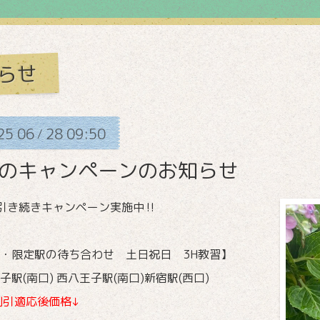
らせ
25
06
28
09:50
/
月のキャンペーンのお知らせ
引き続きキャンペーン実施中‼
・限定駅の待ち合わせ 土日祝日 3H教習】
子駅(南口) 西八王子駅(南口)新宿駅(西口)
割引適応後価格↓