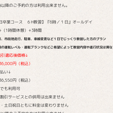
時以降のご予約の方は利用出来ません。
1日卒業コース ６H教習】『6時／１日』オールデイ
+（1時間休憩）+3時間
行、市街地走行、駐車、車線変更など１日でじっくり教習した方のプラン
様の運転レベル・運転ブランクなどご希望によって教習内容や進行状況は異な
引適応後価格↓
36,000円（税込）
払い↓
36,550円（税込）
でも利用可
割引サービスとの併用は出来ません
・土日祝日ともに料金は変わりません