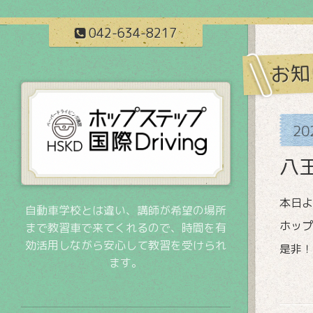
042-634-8217
お知
20
八
本日よ
自動車学校とは違い、講師が希望の場所
ホップ
まで教習車で来てくれるので、時間を有
効活用しながら安心して教習を受けられ
是非！
ます。