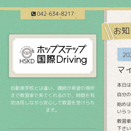
042-634-8217
お知
20
マ
本日は
自動車学校とは違い、講師が希望の場所
自分
まで教習車で来てくれるので、時間を有
効活用しながら安心して教習を受けられ
始めは
ます。
いらっ
教習車
下さい