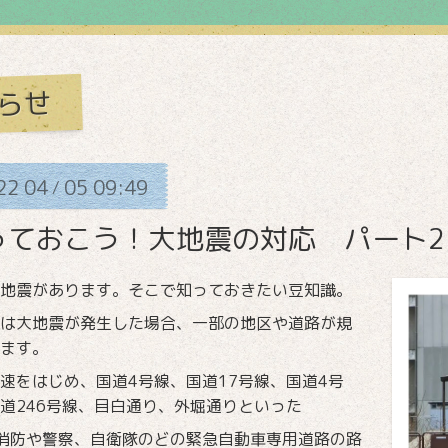
らせ
22
04
05
09:49
/
っておこう！大地震の対応 パート2
地震があります。そこで知っておきたい豆知識。
は大地震が発生した場合、一部の地区や道路が規
ます。
速をはじめ、国道4号線、国道17号線、国道4号
道246号線、目白通り、外堀通りといった
消防や警察、自衛隊のどの緊急自動車専用道路の路