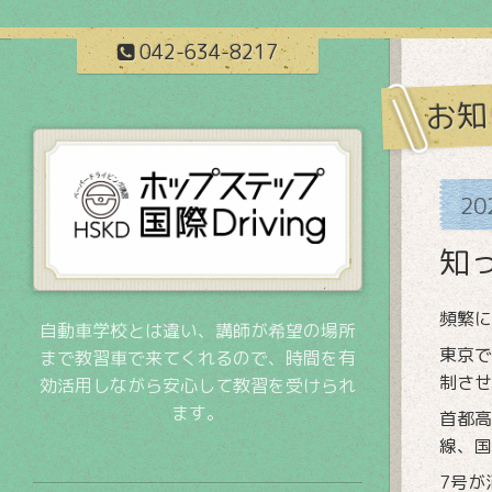
042-634-8217
お知
20
知
頻繁に
自動車学校とは違い、講師が希望の場所
東京で
まで教習車で来てくれるので、時間を有
制させ
効活用しながら安心して教習を受けられ
ます。
首都高
線、国
7号が