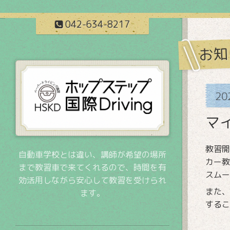
042-634-8217
お知
20
マ
教習開
自動車学校とは違い、講師が希望の場所
カー教
まで教習車で来てくれるので、時間を有
スムー
効活用しながら安心して教習を受けられ
また、
ます。
するこ