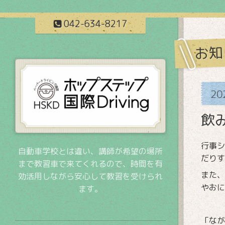
042-634-8217
お知
20
飲
行事シ
自動車学校とは違い、講師が希望の場所
だりす
まで教習車で来てくれるので、時間を有
また、
効活用しながら安心して教習を受けられ
やおに
ます。
「なが