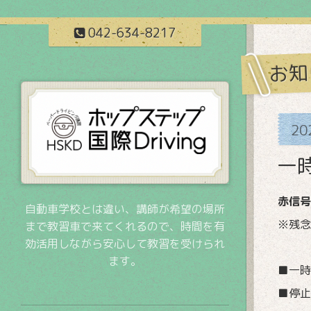
042-634-8217
お知
20
一
赤信号
自動車学校とは違い、講師が希望の場所
※残念
まで教習車で来てくれるので、時間を有
効活用しながら安心して教習を受けられ
ます。
■一時
■停止