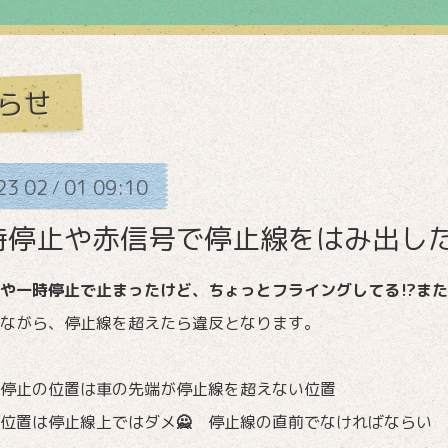
らせ
23
02
01
09:10
/
時停止や赤信号で停止線をはみ出し
や一時停止で止まったけど、ちょっとフライングしてる⁉また
ながら、停止線を超えたら違反となります。
停止の位置は車の先端が停止線を超えない位置
位置は停止線上ではダメ
🙅
停止線の直前でなければならい