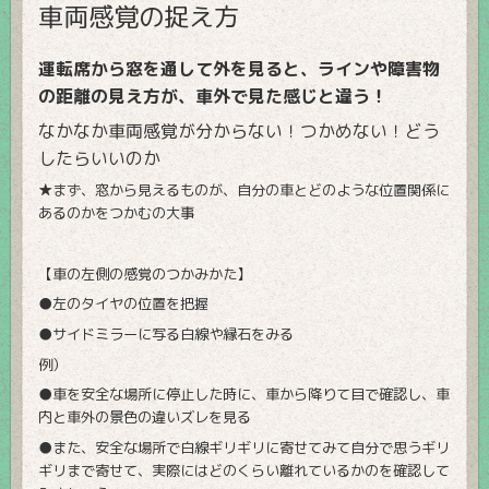
車両感覚の捉え方
運転席から窓を通して外を見ると、ラインや障害物
の距離の見え方が、車外で見た感じと違う！
なかなか車両感覚が分からない！つかめない！どう
したらいいのか
★まず、窓から見えるものが、自分の車とどのような位置関係に
あるのかをつかむの大事
【車の左側の感覚のつかみかた】
●左のタイヤの位置を把握
●サイドミラーに写る白線や縁石をみる
例）
●車を安全な場所に停止した時に、車から降りて目で確認し、車
内と車外の景色の違いズレを見る
●また、安全な場所で白線ギリギリに寄せてみて自分で思うギリ
ギリまで寄せて、実際にはどのくらい離れているかのを確認して