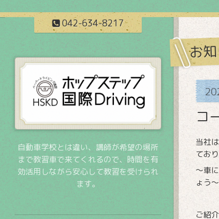
042-634-8217
お知
20
コ
当社は
自動車学校とは違い、講師が希望の場所
ており
まで教習車で来てくれるので、時間を有
～車に
効活用しながら安心して教習を受けられ
ょう～
ます。
ご紹介