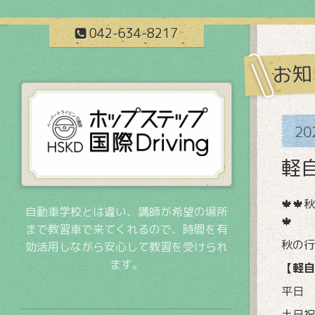
042-634-8217
お知
20
軽
🍁
自動車学校とは違い、講師が希望の場所
🍁
まで教習車で来てくれるので、時間を有
秋の行
効活用しながら安心して教習を受けられ
ます。
【軽自
平日 
土日祝