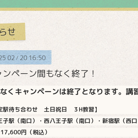
らせ
25
02
20
16:50
/
ャンペーン間もなく終了！
なくキャンペーンは終了となります。
講
定駅待ち合わせ 土日祝日 ３H教習】
王子駅（
南口）・西八王子駅（
南口）・新宿駅（西口
17,600円（税込）