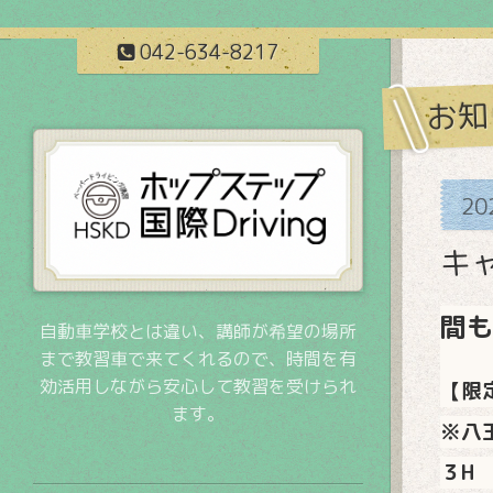
042-634-8217
お知
20
キ
間も
自動車学校とは違い、講師が希望の場所
まで教習車で来てくれるので、時間を有
効活用しながら安心して教習を受けられ
【限
ます。
※八
３H 