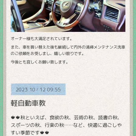
オーナー様も大満足されています。
また、車を買い替えた後も継続して内外の清掃メンテナンス洗車
のご依頼をお受しまし、嬉しい限りです。
今後とも宜しくお願い致します。
2023
10
12
09:55
/
軽自動車教
🍁🍁秋といえば、食欲の秋、芸術の秋、読書の秋、
スポーツの秋、行楽の秋……など、
快適に過ごしや
すい季節です
🍁🍁