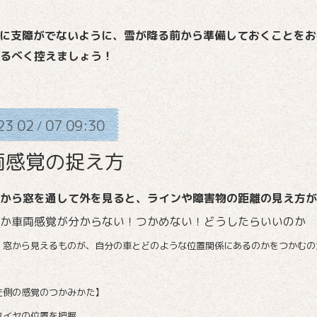
に支障がでないように、雪が降る前から準備しておくことをお
るべく控えましょう！
23
02
07
09:30
/
両感覚の捉え方
から窓を通して外を見ると、ラインや障害物の距離の見え方
か車両感覚が分からない！つかめない！どうしたらいいのか
、窓から見えるものが、自分の車とどのような位置関係にあるのかをつかむの
左側の感覚のつかみかた】
タイヤの位置を把握