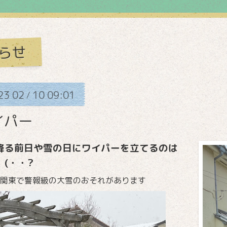
らせ
23
02
10
09:01
/
イパー
降る前日や雪の日にワイパーを立てるのは
 (・・?
関東で警報級の大雪のおそれがあります