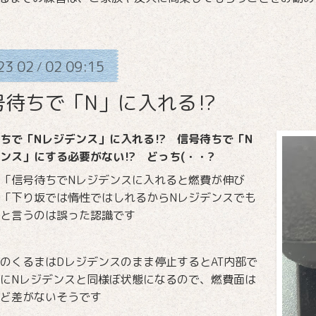
23
02
02
09:15
/
号待ちで「N」に入れる⁉
ちで「Nレジデンス」に入れる⁉ 信号待ちで「N
ンス」にする必要がない⁉ どっち(・・?
「信号待ちでNレジデンスに入れると燃費が伸び
「下り坂では惰性ではしれるからNレジデンスでも
と言うのは誤った認識です
のくるまはDレジデンスのまま停止するとAT内部で
にNレジデンスと同様ぼ状態になるので、燃費面は
ど差がないそうです