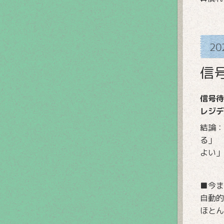
20
信
信号待
レジデ
結論：
る」 
よい」
■今ま
自動的
ほとん