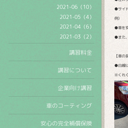
2021-06（10）
●サイ
2021-05（4）
例）
2021-04（6）
●車を
2021-03（2）
●また
講習料金
【車の
●
白線
講習について
※くれ
企業向け講習
車のコーティング
安心の完全補償保険