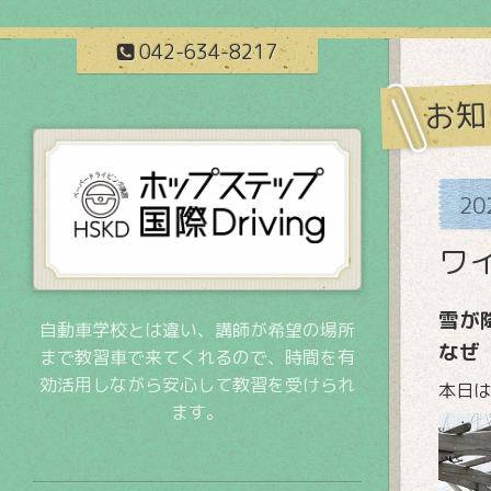
042-634-8217
お知
20
ワ
雪が
自動車学校とは違い、講師が希望の場所
なぜ
まで教習車で来てくれるので、時間を有
効活用しながら安心して教習を受けられ
本日は
ます。