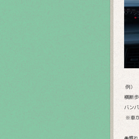
例）
横断歩
バンパ
※車
🚘慣